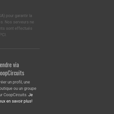
A) pour garantir la
es. Nos serveurs ne
nts sont effectués
PCI.
endre via
oopCircuits
réer un profil, une
outique ou un groupe
ur CoopCircuits.
Je
eux en savoir plus!