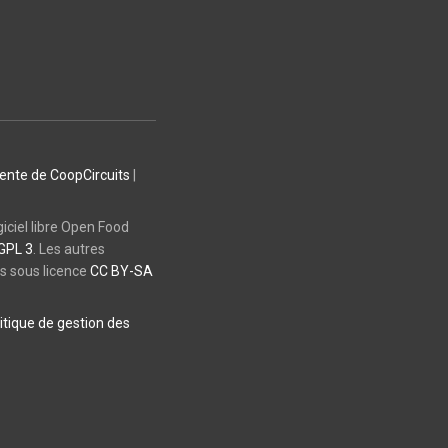
vente de CoopCircuits
|
giciel libre Open Food
GPL 3
. Les autres
es sous licence
CC BY-SA
itique de gestion des