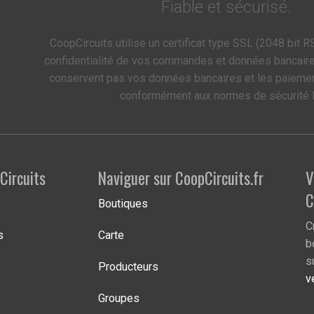
Fiable et sécurisé.
CoopCircuits utilise un certificat type SSL (2048 bit RS
confidentialité de vos commandes et données bancair
conservent pas vos données bancaires et les paieme
conformément aux normes de sécurité 
Circuits
Naviguer sur CoopCircuits.fr
V
C
Boutiques
C
s
Carte
b
s
Producteurs
v
Groupes