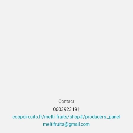
Contact
0603923191
coopcircuits.fr/melti-fruits/shop#/producers_panel
moc.liamg@stiurfitlem