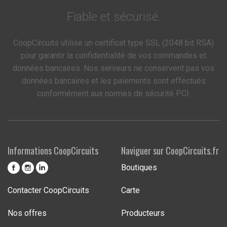
Fiable et sécurisé.
CoopCircuits utilise un certificat type SSL (2048 bit RSA)
pour garantir la confidentialité de vos commandes et
données bancaires. Nos serveurs ne conservent pas vos
données bancaires et les paiements sont effectués
conformément aux normes de sécurité PCI.
Informations CoopCircuits
Naviguer sur CoopCircuits.fr
Boutiques
Contacter CoopCircuits
Carte
Nos offres
Producteurs