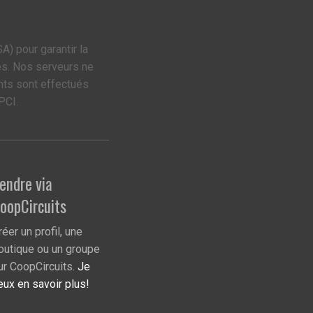
A) pour garantir la
es. Nos serveurs ne
nts sont effectués
PCI.
endre via
oopCircuits
réer un profil, une
outique ou un groupe
ur CoopCircuits.
Je
eux en savoir plus!