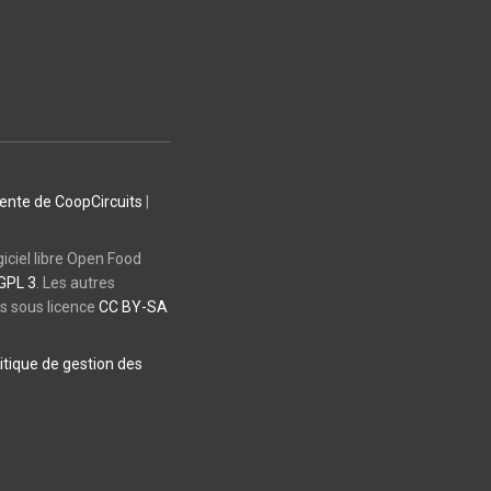
vente de CoopCircuits
|
giciel libre Open Food
GPL 3
. Les autres
es sous licence
CC BY-SA
itique de gestion des