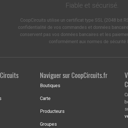
Fiable et sécurisé.
CoopCircuits utilise un certificat type SSL (2048 bit RS
confidentialité de vos commandes et données bancair
conservent pas vos données bancaires et les paieme
conformément aux normes de sécurité 
Circuits
Naviguer sur CoopCircuits.fr
V
C
Boutiques
C
s
Carte
b
s
Producteurs
v
Groupes