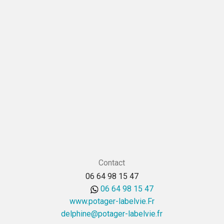
Contact
06 64 98 15 47
06 64 98 15 47
www.potager-labelvie.Fr
rf.eivlebal-regatop@enihpled