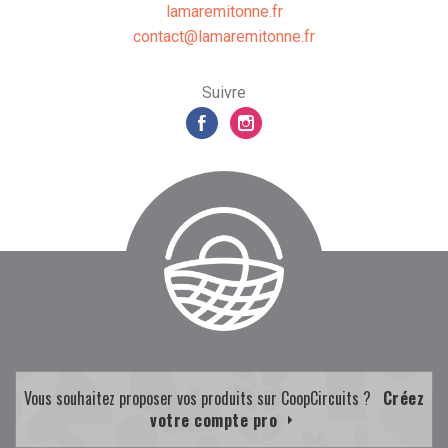
lamaremitonne.fr
rf.ennotimeramal@tcatnoc
Suivre
Vous souhaitez proposer vos produits sur CoopCircuits ?
Créez
votre compte pro