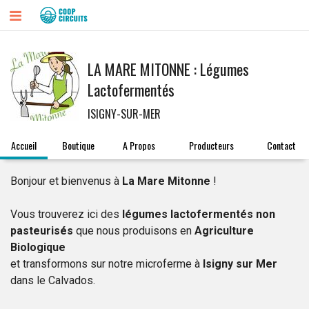
LA MARE MITONNE : Légumes
Lactofermentés
ISIGNY-SUR-MER
Accueil
Boutique
A Propos
Producteurs
Contact
Bonjour et bienvenus à
La Mare Mitonne
!
Vous trouverez ici des
légumes lactofermentés non
pasteurisés
que nous produisons en
Agriculture
Biologique
et transformons sur notre microferme à
Isigny sur Mer
dans le Calvados.