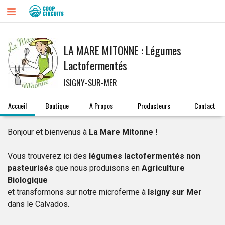
LA MARE MITONNE : Légumes
Lactofermentés
ISIGNY-SUR-MER
Accueil
Boutique
A Propos
Producteurs
Contact
Bonjour et bienvenus à
La Mare Mitonne
!
Vous trouverez ici des
légumes lactofermentés non
pasteurisés
que nous produisons en
Agriculture
Biologique
et transformons sur notre microferme à
Isigny sur Mer
dans le Calvados.