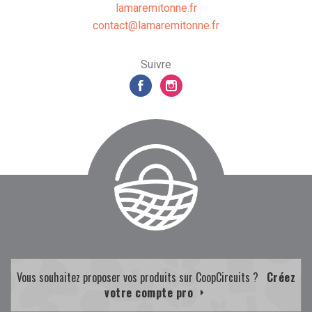
lamaremitonne.fr
rf.ennotimeramal@tcatnoc
Suivre
Vous souhaitez proposer vos produits sur CoopCircuits ?
Créez
votre compte pro