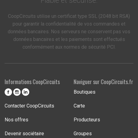
Fiable et sécurisé.
CoopCircuits utilise un certificat type SSL (2048 bit RSA)
pour garantir la confidentialité de vos commandes et
données bancaires. Nos serveurs ne conservent pas vos
données bancaires et les paiements sont effectués
conformément aux normes de sécurité PCI.
Informations CoopCircuits
Naviguer sur CoopCircuits.fr
Boutiques
Contacter CoopCircuits
Carte
Nos offres
Producteurs
Devenir sociétaire
Groupes