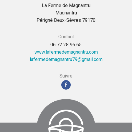
La Ferme de Magnantru
Magnantru
Périgné Deux-Sèvres 79170
Contact
06 72 28 96 65
www.lafermedemagnantru.com
moc.liamg@97urtnangamedemrefal
Suivre