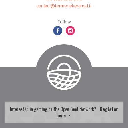
rf.donarekedemref@tcatnoc
Follow
Interested in getting on the Open Food Network?
Register
here