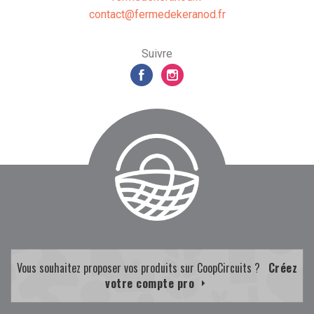
rf.donarekedemref@tcatnoc
Suivre
Vous souhaitez proposer vos produits sur CoopCircuits ?
Créez
votre compte pro