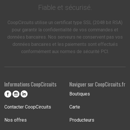
Fiable et sécurisé.
CoopCircuits utilise un certificat type SSL (2048 bit RSA)
pour garantir la confidentialité de vos commandes et
données bancaires. Nos serveurs ne conservent pas vos
données bancaires et les paiements sont effectués
conformément aux normes de sécurité PCI.
Informations CoopCircuits
Naviguer sur CoopCircuits.fr
Boutiques
Contacter CoopCircuits
Carte
Nos offres
Producteurs