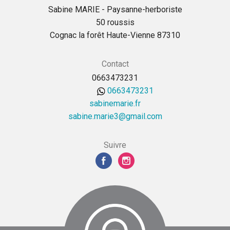
Sabine MARIE - Paysanne-herboriste
50 roussis
Cognac la forêt Haute-Vienne 87310
Contact
0663473231
0663473231
sabinemarie.fr
moc.liamg@3eiram.enibas
Suivre