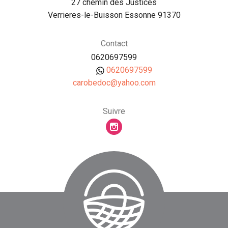
27 chemin des Justices
Verrieres-le-Buisson Essonne 91370
Contact
0620697599
0620697599
moc.oohay@codeborac
Suivre