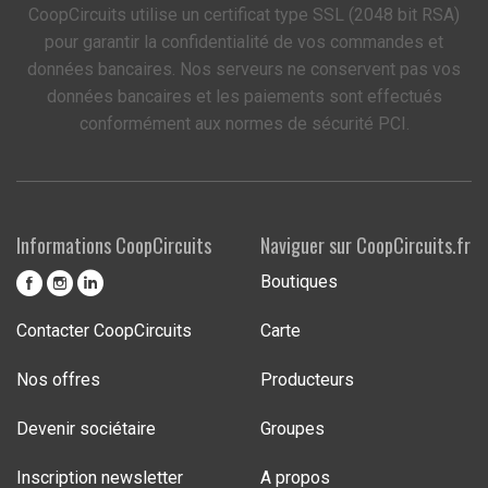
CoopCircuits utilise un certificat type SSL (2048 bit RSA)
pour garantir la confidentialité de vos commandes et
données bancaires. Nos serveurs ne conservent pas vos
données bancaires et les paiements sont effectués
conformément aux normes de sécurité PCI.
Informations CoopCircuits
Naviguer sur CoopCircuits.fr
Boutiques
Contacter CoopCircuits
Carte
Nos offres
Producteurs
Devenir sociétaire
Groupes
Inscription newsletter
A propos