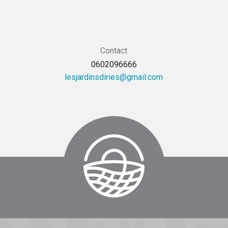
Contact
0602096666
moc.liamg@seiridsnidrajsel