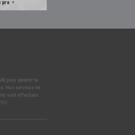
e pro
A) pour garantir la
es. Nos serveurs ne
nts sont effectués
PCI.