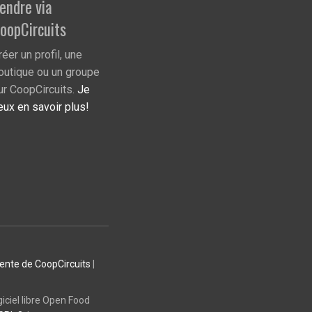
endre via
oopCircuits
réer un profil, une
outique ou un groupe
ur CoopCircuits.
Je
eux en savoir plus!
vente de CoopCircuits
|
giciel libre Open Food