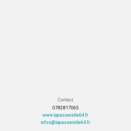
Contact
0782817065
www.lapasserelle64.fr
rf.46elleressapal@sofni