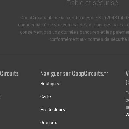
Fiable et sécurisé.
CoopCircuits utilise un certificat type SSL (2048 bit RS
confidentialité de vos commandes et données bancair
conservent pas vos données bancaires et les paieme
conformément aux normes de sécurité 
Circuits
Naviguer sur CoopCircuits.fr
V
C
Boutiques
C
s
Carte
b
s
Producteurs
v
Groupes