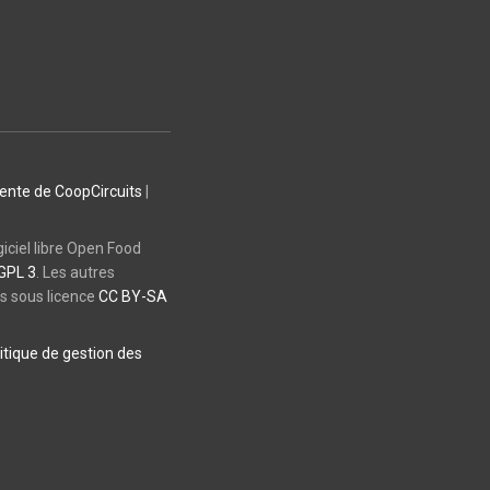
vente de CoopCircuits
|
giciel libre Open Food
GPL 3
. Les autres
es sous licence
CC BY-SA
itique de gestion des