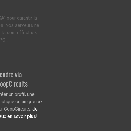
A) pour garantir la
es. Nos serveurs ne
nts sont effectués
PCI.
endre via
oopCircuits
réer un profil, une
outique ou un groupe
ur CoopCircuits.
Je
eux en savoir plus!