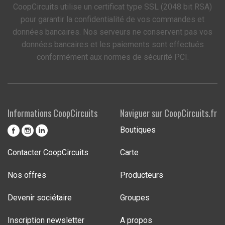
CoopCircuits utilise un certificat type SSL (2048 bit RSA)
pour garantir la confidentialité de vos commandes et
données bancaires. Nos serveurs ne conservent pas vos
données bancaires et les paiements sont effectués
conformément aux normes de sécurité PCI.
Informations CoopCircuits
Naviguer sur CoopCircuits.fr
Boutiques
Contacter CoopCircuits
Carte
Nos offres
Producteurs
Devenir sociétaire
Groupes
Inscription newsletter
A propos