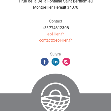
1 rue de la De la Fontaine Saint Berthomieu
Montpellier Hérault 34070
Contact
+33774612308
eol-lien.fr
rf.neil-loe@tcatnoc
Suivre