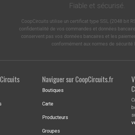
Fiable et sécurisé.
CoopCircuits utilise un certificat type SSL (2048 bit RS
confidentialité de vos commandes et données bancair
conservent pas vos données bancaires et les paieme
conformément aux normes de sécurité 
Circuits
Naviguer sur CoopCircuits.fr
V
C
Boutiques
C
s
Carte
b
s
Producteurs
v
Groupes