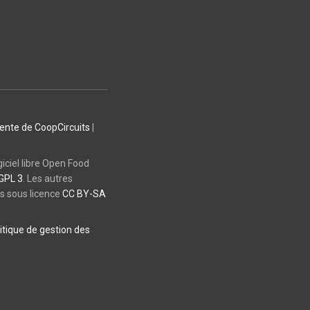
vente de CoopCircuits
|
giciel libre Open Food
GPL 3
. Les autres
es sous licence
CC BY-SA
itique de gestion des