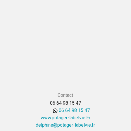
Contact
06 64 98 15 47
06 64 98 15 47
www.potager-labelvie.Fr
rf.eivlebal-regatop@enihpled