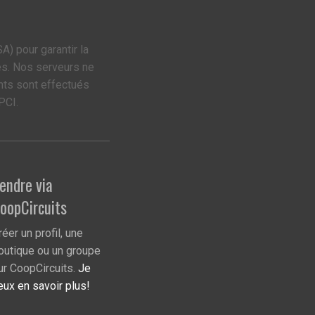
A) pour garantir la
es. Nos serveurs ne
nts sont effectués
PCI.
endre via
oopCircuits
réer un profil, une
outique ou un groupe
ur CoopCircuits.
Je
eux en savoir plus!